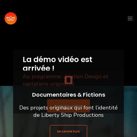
La démo vidéo est
arrivée !
Au programme : Motion Design et
captations originales
Documentaires & Fictions
Des projets originaux qui font l’identité
REGARDER LA DÉMO
de Liberty Ship Productions
EN SAVOIR PLUS